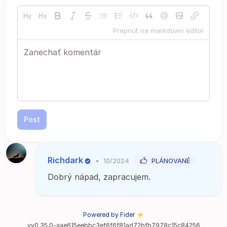
Prepnúť na markdown editor
Post
Richdark
•
10/2024
PLÁNOVANÉ
Dobrý nápad, zapracujem.
Powered by Fider ⚡
vv0.35.0-aae615eebbc3ef6f6f81ad72bfb7978c15c84256