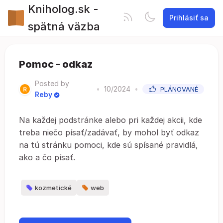
Kniholog.sk -
Prihlásiť sa
spätná väzba
Pomoc - odkaz
Posted by
•
10/2024
•
PLÁNOVANÉ
Reby
Na každej podstránke alebo pri každej akcii, kde
treba niečo písať/zadávať, by mohol byť odkaz
na tú stránku pomoci, kde sú spísané pravidlá,
ako a čo písať.
kozmetické
web